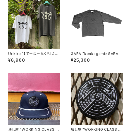
Urikire "【てーねーなくらし】Fa
GARA "kenkagami×GARA L
de T-shirt"
AYER SLEEVE T-SHIRT"(GR
¥6,900
¥25,300
AY×BLACK)
壊し屋 "WORKING CLASS C
壊し屋 "WORKING CLASS E