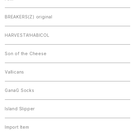
BREAKERS(Z) original
HARVESTA!HABICOL
Son of the Cheese
Vallicans
GanaG Socks
Island Slipper
Import Item