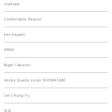
irojikake
Comfortable Reason
ken kagami
AREth
Nigel Cabourn
decka Quality socks SHOWATABÉ
Let's Kung-Fu
丸五