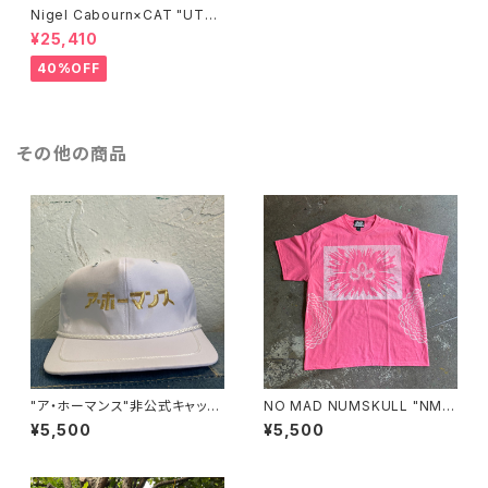
Nigel Cabourn×CAT "UTA
H"/BROWN
¥25,410
40%OFF
その他の商品
"ア・ホーマンス"非公式キャップ
NO MAD NUMSKULL "NMN
(WHITE)
MULTI PRINT S/T"(SAFETY
¥5,500
¥5,500
PINK.XL)