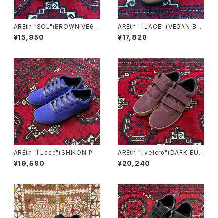
AREth "SOL"(BROWN VEGA
AREth "I LACE" (VEGAN BR
N SUEDE)
OWN SUEDE)
¥15,950
¥17,820
AREth "I Lace"(SHIKON PU
AREth "I velcro"(DARK BUR
RPLE)
GUNDY)
¥19,580
¥20,240