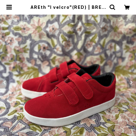
AREth "I velcro"(RED) | BREA
KERS(Z)