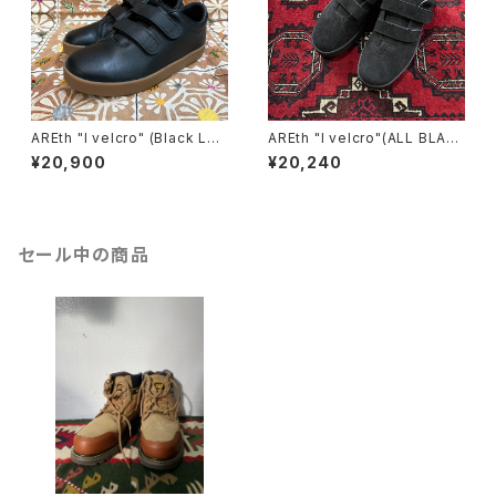
AREth "I velcro" (Black Lea
AREth "I velcro"(ALL BLAC
ther Gum)
K)
¥20,900
¥20,240
セール中の商品