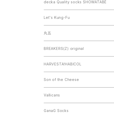
decka Quality socks SHOWATABÉ
Let's Kung-Fu
丸五
BREAKERS(Z) original
HARVESTA!HABICOL
Son of the Cheese
Vallicans
GanaG Socks