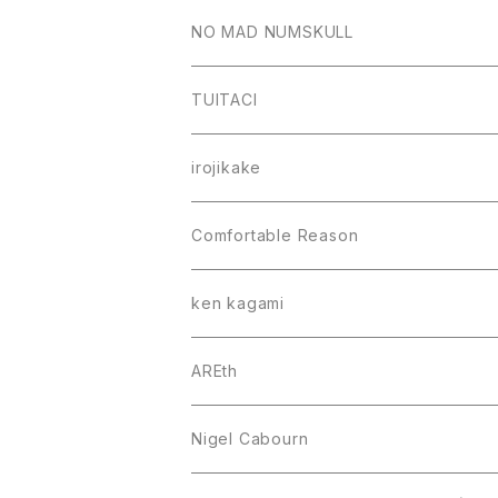
NO MAD NUMSKULL
TUITACI
irojikake
Comfortable Reason
ken kagami
AREth
Nigel Cabourn