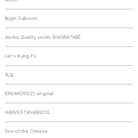
Nigel Cabourn
decka Quality socks SHOWATABÉ
Let's Kung-Fu
丸五
BREAKERS(Z) original
HARVESTA!HABICOL
Son of the Cheese