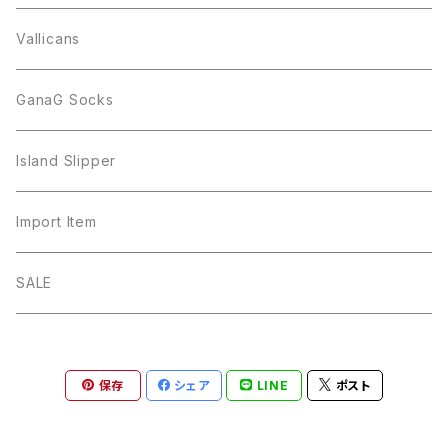
Vallicans
GanaG Socks
Island Slipper
Import Item
SALE
保存
シェア
LINE
ポスト