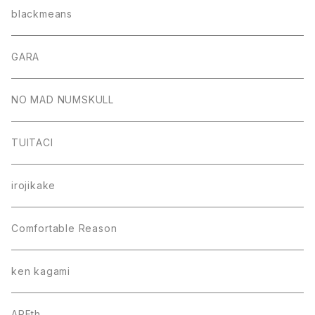
blackmeans
GARA
NO MAD NUMSKULL
TUITACI
irojikake
Comfortable Reason
ken kagami
AREth