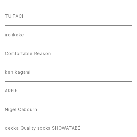
TUITACI
irojikake
Comfortable Reason
ken kagami
AREth
Nigel Cabourn
decka Quality socks SHOWATABÉ