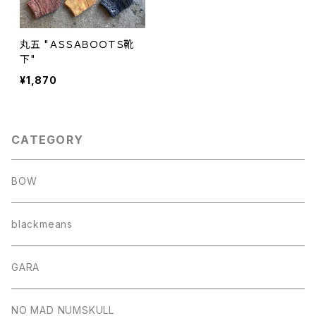
丸五 "ＡＳＳＡＢＯＯＴＳ靴
下"
¥1,870
CATEGORY
BOW
blackmeans
GARA
NO MAD NUMSKULL