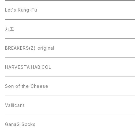
Let's Kung-Fu
丸五
BREAKERS(Z) original
HARVESTA!HABICOL
Son of the Cheese
Vallicans
GanaG Socks