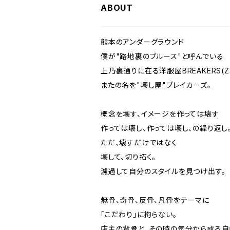
ABOUT
熊本のアンダーグラウンド
僕が"路地裏のブルース"と呼んでいる
上乃裏通りに在る洋服屋BREAKERS(Z
またの名を"壊し屋"ブレイカーズ。
概念を壊す、イメージを作っては壊す
作っては壊し、作っては壊し、の繰り返し
ただ、壊すだけではなく
壊して、切り拓く。
濾過して自分のスタイルを見つけ出す。
無骨、奇骨、反骨、凡骨をテーマに
「こだわり」に拘らない。
店主の背骨と、その時の気分から成る自