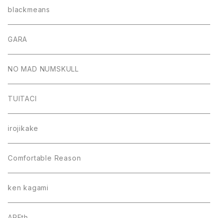
blackmeans
GARA
NO MAD NUMSKULL
TUITACI
irojikake
Comfortable Reason
ken kagami
AREth