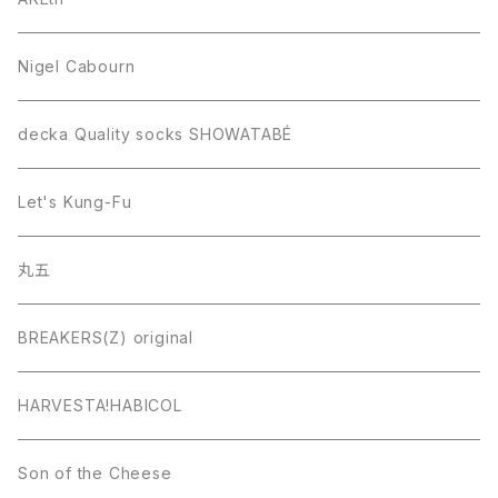
Nigel Cabourn
decka Quality socks SHOWATABÉ
Let's Kung-Fu
丸五
BREAKERS(Z) original
HARVESTA!HABICOL
Son of the Cheese