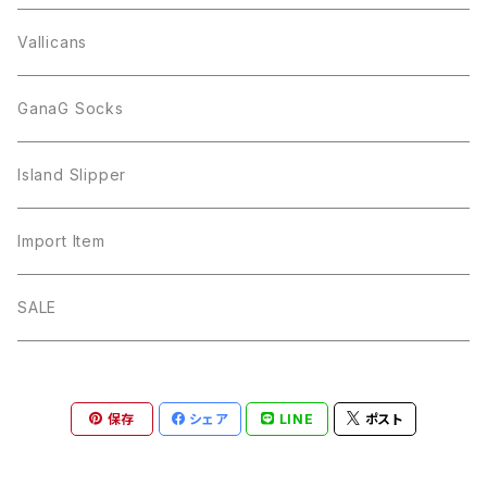
Vallicans
GanaG Socks
Island Slipper
Import Item
SALE
保存
シェア
LINE
ポスト