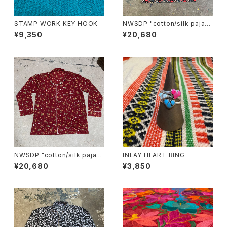
STAMP WORK KEY HOOK
NWSDP "cotton/silk pajam
as"/BLACK RED FLOWER
¥9,350
¥20,680
NWSDP "cotton/silk pajam
INLAY HEART RING
as"/BORDEAUX SMALL FL
¥20,680
¥3,850
OWER