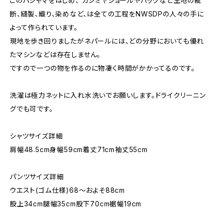
このパジャマをはじめ、 カシミヤショールやバッグなど生地の裁
断、縫製、織り、染めなど、は全ての工程をNWSDPの人々の手に
よって作られています。
現地を歩き回りましたがネパールには、どの分野においても優れ
たマシンなどは存在しません。
ですので一つの物を作るのに物凄く時間がかかってるのです。
洗濯は極力ネットに入れ水洗いでお願いします。ドライクリーニン
グでも可です。
シャツサイズ詳細
肩幅48.5cm身幅59cm着丈71cm袖丈55cm
パンツサイズ詳細
ウエスト(ゴム仕様)68〜およそ88cm
股上34cm腿幅35cm股下70cm裾幅19cm