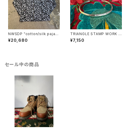
NWSDP "cotton/silk pajam
TRIANGLE STAMP WORK B
as"/BLACK FLOWER
ANGLE(3mm)
¥20,680
¥7,150
セール中の商品