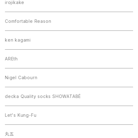
irojikake
Comfortable Reason
ken kagami
AREth
Nigel Cabourn
decka Quality socks SHOWATABÉ
Let's Kung-Fu
丸五