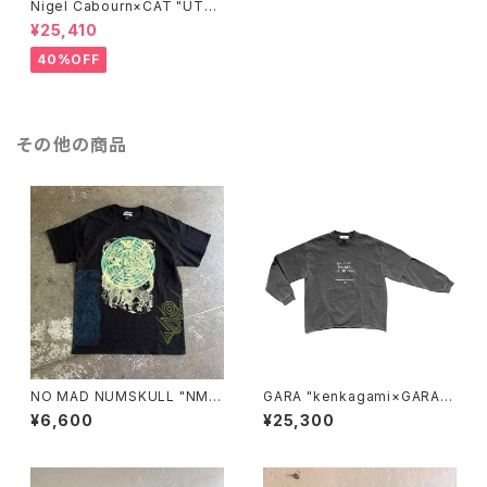
Nigel Cabourn×CAT "UTA
H"/BROWN
¥25,410
40%OFF
その他の商品
NO MAD NUMSKULL "NMN
GARA "kenkagami×GARA L
×壊し屋 MULTI PRINT S/T"
AYER SLEEVE T-SHIRT"(GR
¥6,600
¥25,300
(BLACK.L)
AY×WHITE)