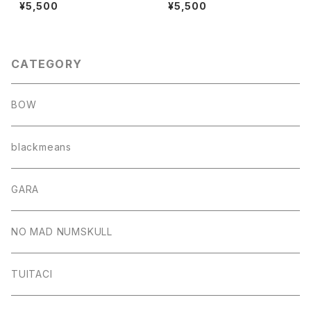
MULTI PRINT S/T"(NATUR
MULTI PRINT S/T"(SAFETY
¥5,500
¥5,500
AL.XL)
PINK.XL)
CATEGORY
BOW
blackmeans
GARA
NO MAD NUMSKULL
TUITACI