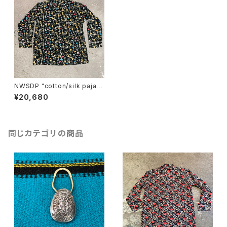
NWSDP "cotton/silk pajam
as"/BLACK SMALL FLOWE
¥20,680
R
同じカテゴリの商品