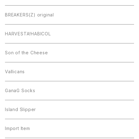
BREAKERS(Z) original
HARVESTA!HABICOL
Son of the Cheese
Vallicans
GanaG Socks
Island Slipper
Import Item