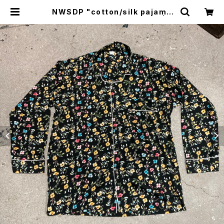
NWSDP "cotton/silk pajama
s"/BLACK SMALL FLOWER | B
REAKERS(Z)