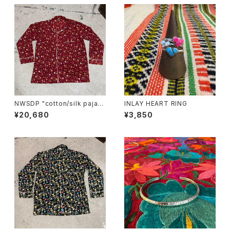
NWSDP "cotton/silk pajam
INLAY HEART RING
as"/BORDEAUX SMALL FL
¥20,680
¥3,850
OWER