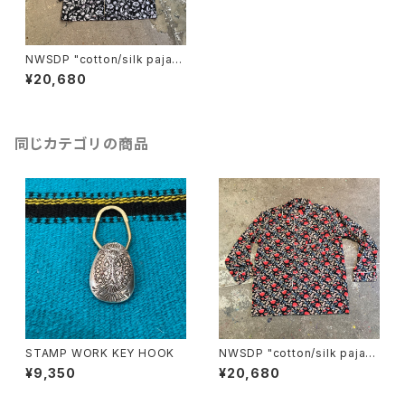
NWSDP "cotton/silk pajam
as"/BLACK FLOWER
¥20,680
同じカテゴリの商品
STAMP WORK KEY HOOK
NWSDP "cotton/silk pajam
as"/BLACK RED FLOWER
¥9,350
¥20,680