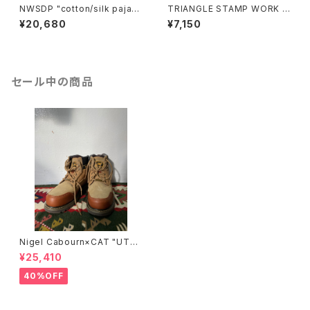
NWSDP "cotton/silk pajam
TRIANGLE STAMP WORK B
as"/BLACK SMALL FLOWE
ANGLE(3mm)
¥20,680
¥7,150
R
セール中の商品
Nigel Cabourn×CAT "UTA
H"/BROWN
¥25,410
40%OFF