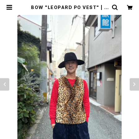
BOW "LEOPARD PO VEST" | B
REAKERS(Z)