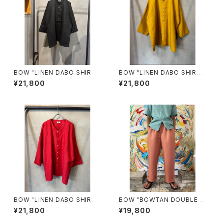
BOW "LINEN DABO SHIRT"
BOW "LINEN DABO SHIRT"
(BLACK)
(MUSTARD)
¥21,800
¥21,800
BOW "LINEN DABO SHIR
BOW "BOWTAN DOUBLE P
T"/RED
OLYESTER GABARDINE"(S
¥21,800
¥19,800
MOKE PINK)