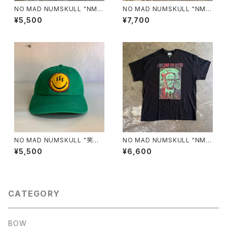
NO MAD NUMSKULL "NMN
NO MAD NUMSKULL "NMN
MULTI PRINT S/T"(BLACK.
×壊し屋 MULTI PRINT S/T"
¥5,500
¥7,700
L)
(PEPPER.L)
NO MAD NUMSKULL "笑温
NO MAD NUMSKULL "NMN
泉 COTTON CAP"(GREEN)
×壊し屋 MULTI PRINT S/T"
¥5,500
¥6,600
(BLACK.XL)
CATEGORY
BOW