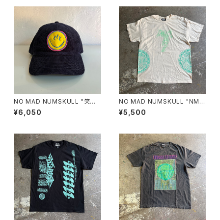
NO MAD NUMSKULL "笑温
NO MAD NUMSKULL "NMN
泉 CORDUROY CAP"(NAVY)
MULTI PRINT S/T"(NATUR
¥6,050
¥5,500
AL.XL)