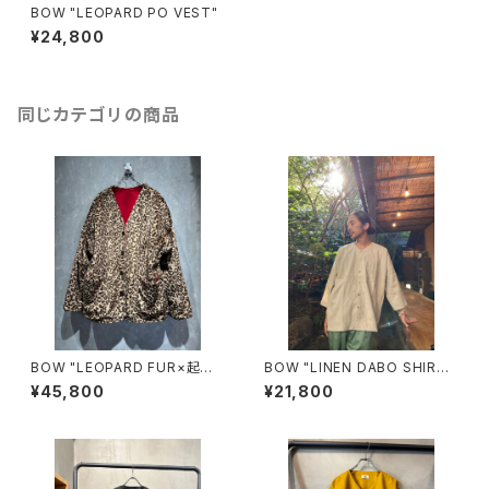
BOW "LEOPARD PO VEST"
¥24,800
同じカテゴリの商品
BOW "LEOPARD FUR×起毛
BOW "LINEN DABO SHIRT"
SUEDE REVERSIBLE JACKE
(BEIGE)
¥45,800
¥21,800
T"(RED)