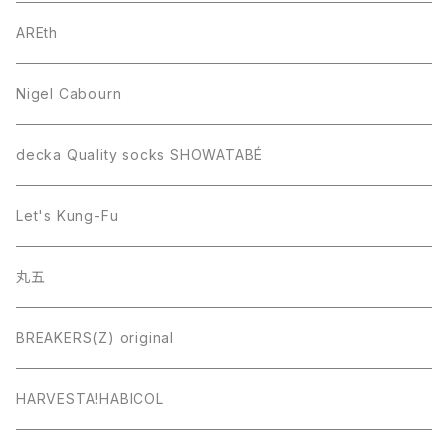
AREth
Nigel Cabourn
decka Quality socks SHOWATABÉ
Let's Kung-Fu
丸五
BREAKERS(Z) original
HARVESTA!HABICOL