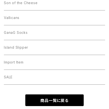
Son of the Cheese
Vallicans
GanaG Socks
Island Slipper
Import Item
SALE
商品一覧に戻る