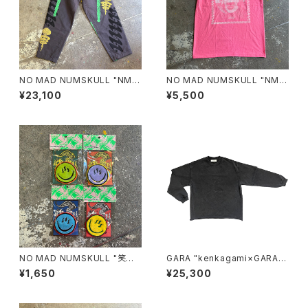
NO MAD NUMSKULL "NMN
NO MAD NUMSKULL "NMN
×壊し屋 ALL OVER PATTER
MULTI PRINT S/T"(SAFETY
¥23,100
¥5,500
N LONG PANTS"(L)
PINK.M)
NO MAD NUMSKULL "笑温
GARA "kenkagami×GARA L
泉 FELT WAPPEN"
AYER SLEEVE T-SHIRT"(BL
¥1,650
¥25,300
ACK×BLACK)