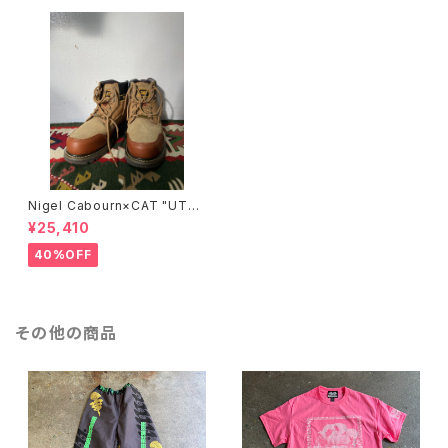
Nigel Cabourn×CAT "UTA
H"/BROWN
¥25,410
40%OFF
その他の商品