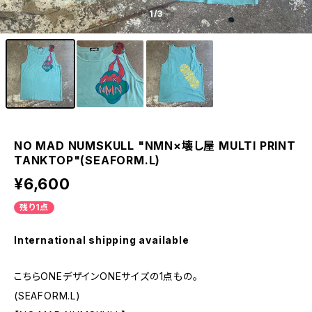
1
/3
NO MAD NUMSKULL "NMN×壊し屋 MULTI PRINT
TANKTOP"(SEAFORM.L)
¥6,600
残り1点
International shipping available
こちらONEデザインONEサイズの1点もの。
(SEAFORM.L)