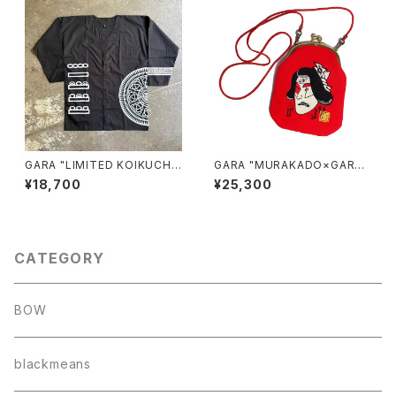
GARA "LIMITED KOIKUCHI
GARA "MURAKADO×GARA
SHIRT for BREAKERS(Z)"(B
がま口 POUCH"(RED)
¥18,700
¥25,300
LACK×WHITE)
CATEGORY
BOW
blackmeans