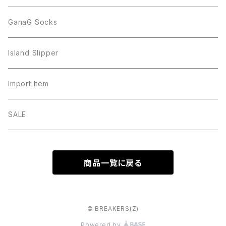
GanaG Socks
Island Slipper
Import Item
SALE
商品一覧に戻る
© BREAKERS(Z)
Powered by