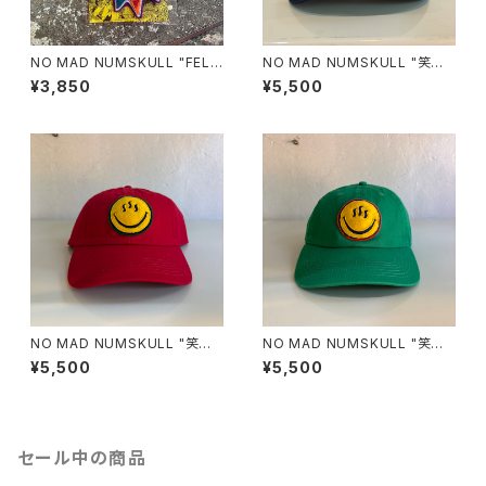
NO MAD NUMSKULL "FELT
NO MAD NUMSKULL "笑温
WAPPEN"
泉 COTTON CAP"(NAVY)
¥3,850
¥5,500
NO MAD NUMSKULL "笑温
NO MAD NUMSKULL "笑温
泉 COTTON CAP"(RED)
泉 COTTON CAP"(GREEN)
¥5,500
¥5,500
セール中の商品