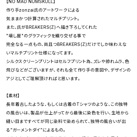
【NO MAD NUMSKULL】
作り手zonzai氏のアートワークによる
気ままかつ計算されたマルチプリント。
また、氏がBREAKERS(Z)へ描き下ろしてくれた
"壊し屋"のグラフィックを織り交ぜる事で
完全なる一点もの、尚且つBREAKERS(Z)だけでしか味わえな
いマルチプリント仕様になってます。
シルクスクリーンプリントはセルフプリント為、ズレや掠れムラ、色
飛びなどがございますが、それも全て作り手の意図や、デザインの
アジとしてご理解頂ければと思います。
【素材】
長年着古したような、もしくは古着のTシャツのような、この独特
の風合いは、製品が仕上がってから最後に染色を行い、生地から
縫い目まですべてが同じ染料で染められて、独特の風合いが出
る”ガーメントダイ”によるもの。