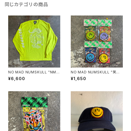
同じカテゴリの商品
NO MAD NUMSKULL "NMN
NO MAD NUMSKULL "笑温
MULTI PRINT L/T"(SAFETY
泉 FELT WAPPEN"
¥6,600
¥1,650
GREEN.XL)