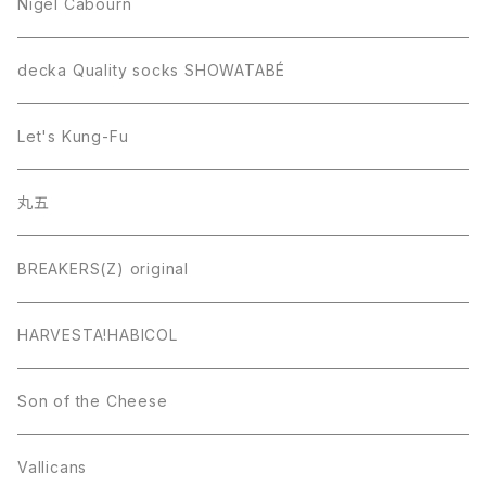
Nigel Cabourn
decka Quality socks SHOWATABÉ
Let's Kung-Fu
丸五
BREAKERS(Z) original
HARVESTA!HABICOL
Son of the Cheese
Vallicans