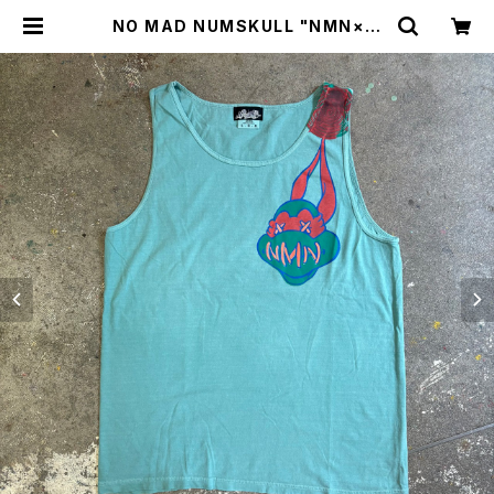
NO MAD NUMSKULL "NMN×壊
し屋 MULTI PRINT TANKTOP"(S
EAFORM.L) | BREAKERS(Z)