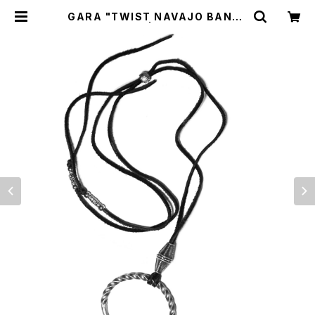
GARA "TWIST NAVAJO BANGL
E CHOKER" | BREAKERS(Z)