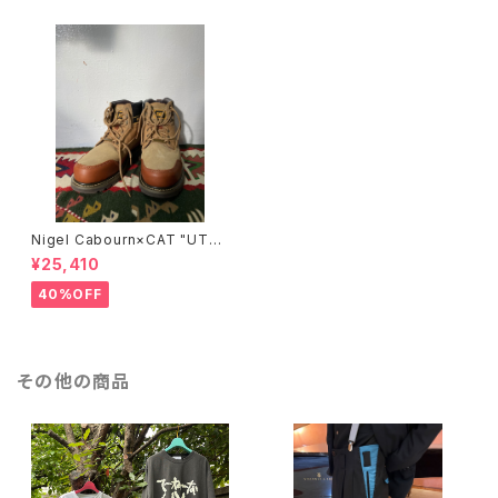
Nigel Cabourn×CAT "UTA
H"/BROWN
¥25,410
40%OFF
その他の商品