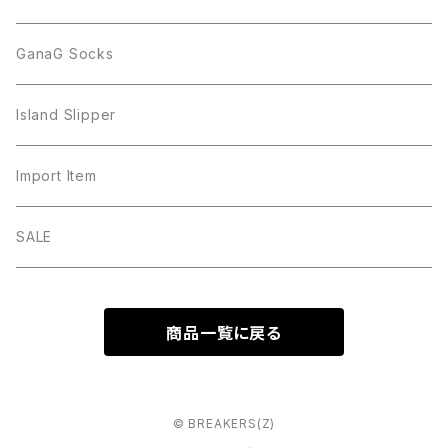
GanaG Socks
Island Slipper
Import Item
SALE
商品一覧に戻る
© BREAKERS(Z)