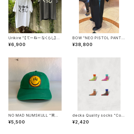
Urikire "【てーねーなくらし】Fa
BOW "NEO PISTOL PANTS
de T-shirt"
HAND STITCH"(BLACK)
¥6,900
¥38,800
NO MAD NUMSKULL "笑温
decka Quality socks "Cott
泉 COTTON CAP"(GREEN)
on Needle-Out Socks Stri
¥5,500
¥2,420
pes/SHOWATABÉ"