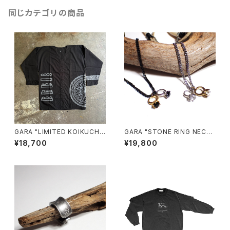
同じカテゴリの商品
GARA "LIMITED KOIKUCHI
GARA "STONE RING NECKL
SHIRT for BREAKERS(Z)"(B
ACE"
¥18,700
¥19,800
LACK×GRAY)