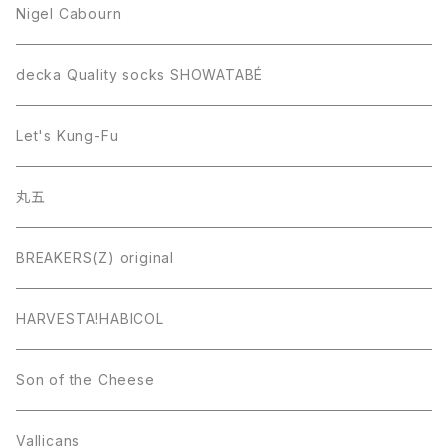
Nigel Cabourn
decka Quality socks SHOWATABÉ
Let's Kung-Fu
丸五
BREAKERS(Z) original
HARVESTA!HABICOL
Son of the Cheese
Vallicans