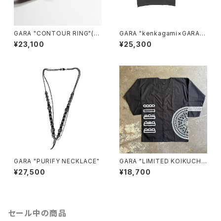
GARA "CONTOUR RING"(A.
GARA "kenkagami×GARA L
SILVER)
AYER SLEEVE T-SHIRT"(BL
¥23,100
¥25,300
ACK×WHITE)
GARA "PURIFY NECKLACE"
GARA "LIMITED KOIKUCHI
SHIRT for BREAKERS(Z)"(B
¥27,500
¥18,700
LACK×WHITE)
セール中の商品