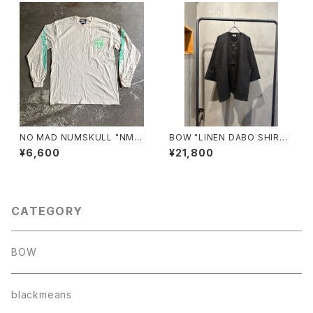
NO MAD NUMSKULL "NMN
BOW "LINEN DABO SHIRT"
MULTI PRINT L/T"(NATUR
(BLACK)
¥6,600
¥21,800
AL.L)
CATEGORY
BOW
blackmeans