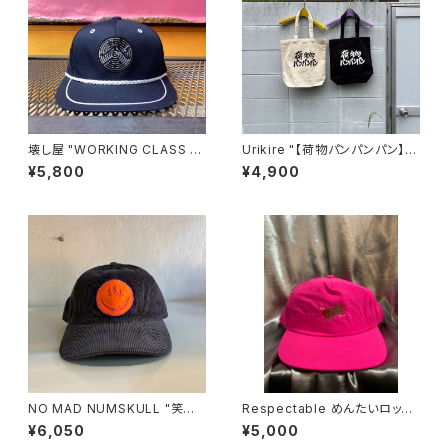
壊し屋 "WORKING CLASS C
Urikire "【荷物パンパンパン】C
AP"(NAVY)
anvas Tote"
¥5,800
¥4,900
NO MAD NUMSKULL "笑温
Respectable めんたいロック
泉 CORDUROY CAP"(GRAY)
"ROSIE CAP" by BREAKERS
¥6,050
¥5,000
(Z)