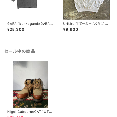
GARA "kenkagami×GARA L
Urikire "【てーねーなくらし】S
AYER SLEEVE T-SHIRT"(GR
weatshirt"
¥25,300
¥9,900
AY×BLACK)
セール中の商品
Nigel Cabourn×CAT "UTA
H"/BROWN