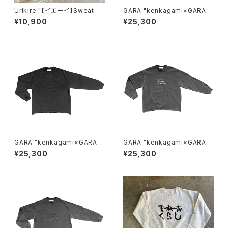
Urikire "【イエーイ】Sweat ho
GARA "kenkagami×GARA L
odie"
AYER SLEEVE T-SHIRT"(BL
¥10,900
¥25,300
ACK×WHITE)
GARA "kenkagami×GARA L
GARA "kenkagami×GARA L
AYER SLEEVE T-SHIRT"(BL
AYER SLEEVE T-SHIRT"(GR
¥25,300
¥25,300
ACK×BLACK)
AY×WHITE)