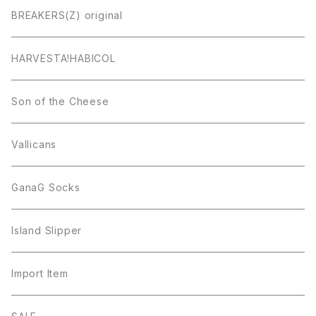
BREAKERS(Z) original
HARVESTA!HABICOL
Son of the Cheese
Vallicans
GanaG Socks
Island Slipper
Import Item