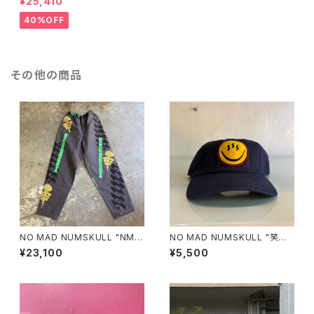
¥25,410
40%OFF
その他の商品
NO MAD NUMSKULL "NMN
NO MAD NUMSKULL "笑温
×壊し屋 ALL OVER PATTER
泉 COTTON CAP"(NAVY)
¥23,100
¥5,500
N LONG PANTS"(L)