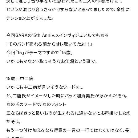
決して混じり合う事ないと思われたこの二人の作者だけに…
というか混じり合うきっかけすらないと思ってましたので、余計に
テンション上がりました。
今回GARAの15th Anniv.メインヴィジュアルでもある
「そのバンド売れる前からオレ聴いてたよ！！」
今回「15」がテーマですので「15歳」
いかにもマウント取りそうなお年頃という事で。
15歳＝中二病
いかにも中二病が言いそうなワードを…
と、二唐氏がイメージした時にパッと加賀美氏が浮かんだそう。
あの氏のワードで、あのフォント
氏ならばきっと良いものが生まれるに違いないとお声掛けしたの
だそう。
もう一つ付け加えるなら得意の一言の一行ではなくではなく、長