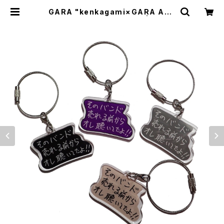
GARA "kenkagami×GARA ACR
YLIC KEY&NECKLACE" | BREA
KERS(Z)