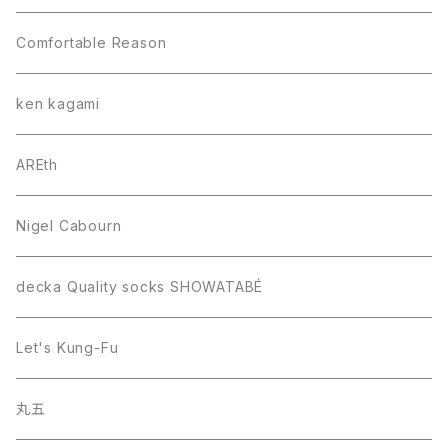
Comfortable Reason
ken kagami
AREth
Nigel Cabourn
decka Quality socks SHOWATABÉ
Let's Kung-Fu
丸五