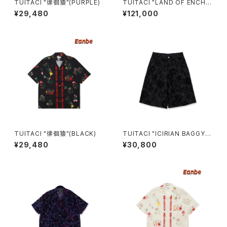
TUITACI "徘徊猿"(PURPLE)
TUITACI "LAND OF ENCHA
NTMENT REVERSIBLE JAC
¥29,480
¥121,000
KET"(BROWN)
TUITACI "徘徊猿"(BLACK)
TUITACI "ICIRIAN BAGGY S
HORTS"(BLACK)
¥29,480
¥30,800