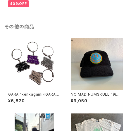
40%OFF
その他の商品
GARA "kenkagami×GARA A
NO MAD NUMSKULL "笑温
CRYLIC KEY&NECKLACE"
泉 CORDUROY CAP"(BLAC
¥6,820
¥6,050
K)