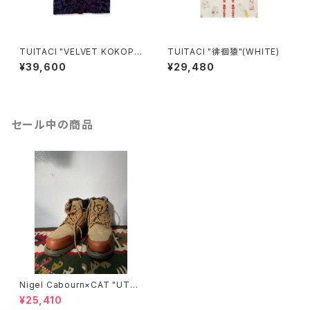
TUITACI "VELVET KOKOPE
TUITACI "徘徊猿"(WHITE)
LLI SHIRT"(NAVY)
¥39,600
¥29,480
セール中の商品
Nigel Cabourn×CAT "UTA
H"/BROWN
¥25,410