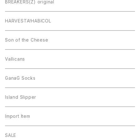
BREAKERS(Z) original
HARVESTA!HABICOL
Son of the Cheese
Vallicans
GanaG Socks
Island Slipper
Import Item
SALE