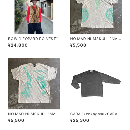
BOW "LEOPARD PO VEST"
NO MAD NUMSKULL "NMN
MULTI PRINT S/T"(NATUR
¥24,800
¥5,500
AL.XL)
NO MAD NUMSKULL "NMN
GARA "kenkagami×GARA L
MULTI PRINT S/T"(NATUR
AYER SLEEVE T-SHIRT"(GR
¥5,500
¥25,300
AL.XXL)
AY×BLACK)