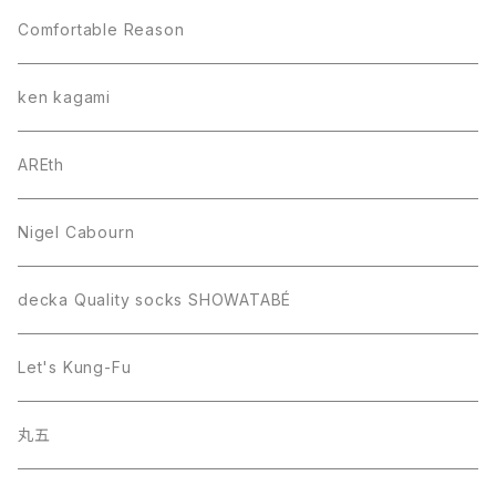
Comfortable Reason
ken kagami
AREth
Nigel Cabourn
decka Quality socks SHOWATABÉ
Let's Kung-Fu
丸五