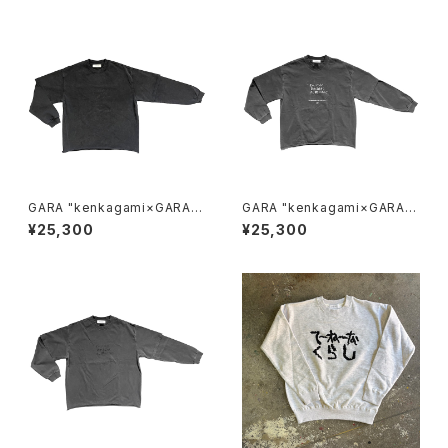
GARA "kenkagami×GARA L
GARA "kenkagami×GARA L
AYER SLEEVE T-SHIRT"(BL
AYER SLEEVE T-SHIRT"(GR
¥25,300
¥25,300
ACK×BLACK)
AY×WHITE)