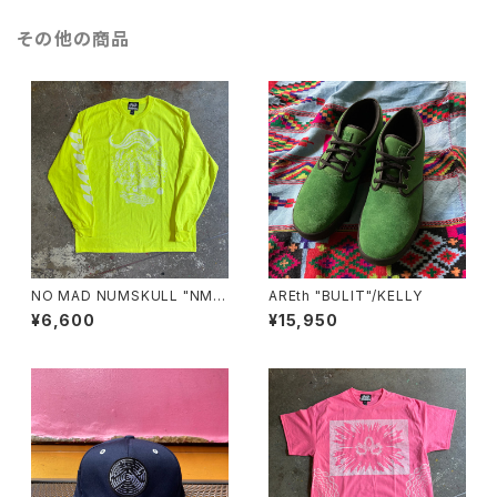
その他の商品
NO MAD NUMSKULL "NMN
AREth "BULIT"/KELLY
MULTI PRINT L/T"(SAFETY
¥6,600
¥15,950
GREEN.XL)