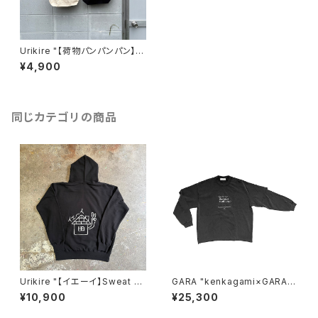
Urikire "【荷物パンパンパン】C
anvas Tote"
¥4,900
同じカテゴリの商品
Urikire "【イエーイ】Sweat ho
GARA "kenkagami×GARA L
odie"
AYER SLEEVE T-SHIRT"(BL
¥10,900
¥25,300
ACK×WHITE)