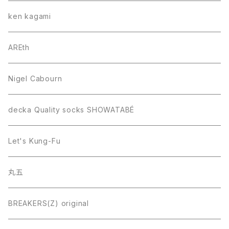
ken kagami
AREth
Nigel Cabourn
decka Quality socks SHOWATABÉ
Let's Kung-Fu
丸五
BREAKERS(Z) original