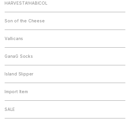
HARVESTA!HABICOL
Son of the Cheese
Vallicans
GanaG Socks
Island Slipper
Import Item
SALE