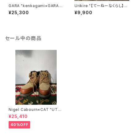
GARA "kenkagami×GARA L
Urikire "【てーねーなくらし】S
AYER SLEEVE T-SHIRT"(GR
weatshirt"
¥25,300
¥9,900
AY×BLACK)
セール中の商品
Nigel Cabourn×CAT "UTA
H"/BROWN
¥25,410
40%OFF