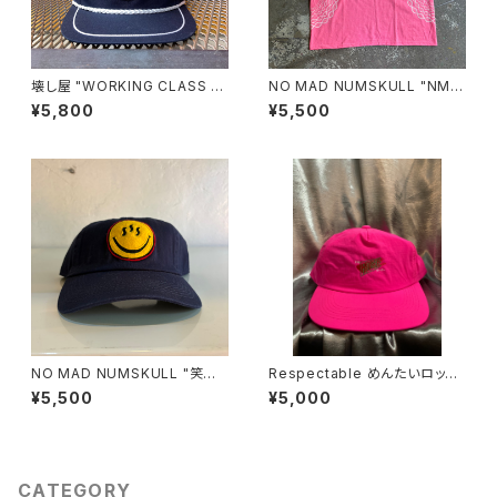
壊し屋 "WORKING CLASS C
NO MAD NUMSKULL "NMN
AP"(NAVY)
MULTI PRINT S/T"(SAFETY
¥5,800
¥5,500
PINK.XL)
NO MAD NUMSKULL "笑温
Respectable めんたいロック
泉 COTTON CAP"(NAVY)
"ROSIE CAP" by BREAKERS
¥5,500
¥5,000
(Z)
CATEGORY