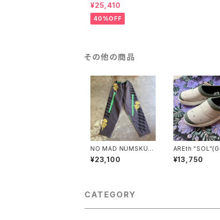
"UTAH"/BROWN
¥25,410
40%OFF
その他の商品
NO MAD NUMSKUL
AREth "SOL"(G
L "NMN×壊し屋 ALL
Natural)
¥23,100
¥13,750
OVER PATTERN LO
NG PANTS"(L)
CATEGORY