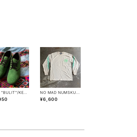
 "BULIT"/KELL
NO MAD NUMSKUL
L "NMN MULTI PRIN
950
¥6,600
T L/T"(NATURAL.L)