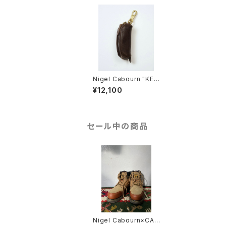
Nigel Cabourn "KEY
CASE"
¥12,100
セール中の商品
Nigel Cabourn×CAT