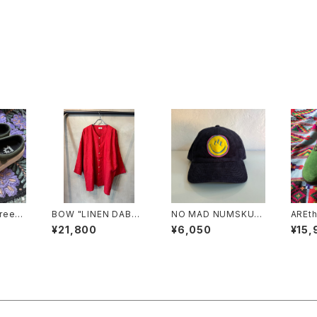
reen
BOW "LINEN DABO
NO MAD NUMSKUL
AREth
SHIRT"/RED
L "笑温泉 CORDURO
Y
¥21,800
¥6,050
¥15,
Y CAP"(NAVY)