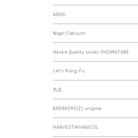
AREth
Nigel Cabourn
decka Quality socks SHOWATABÉ
Let's Kung-Fu
丸五
BREAKERS(Z) original
HARVESTA!HABICOL