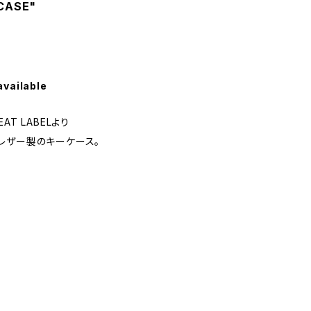
 CASE"
available
T LABELより
レザー製のキーケース。