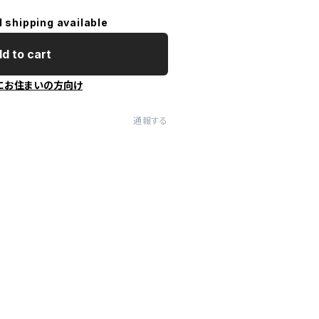
l shipping available
d to cart
にお住まいの方向け
通報する