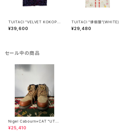
TUITACI "VELVET KOKOPE
TUITACI "徘徊猿"(WHITE)
LLI SHIRT"(NAVY)
¥39,600
¥29,480
セール中の商品
Nigel Cabourn×CAT "UTA
H"/BROWN
¥25,410