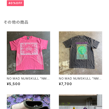
40%OFF
その他の商品
NO MAD NUMSKULL "NMN
NO MAD NUMSKULL "NMN
MULTI PRINT S/T"(SAFETY
×壊し屋 MULTI PRINT S/T"
¥5,500
¥7,700
PINK.XL)
(PEPPER.L)