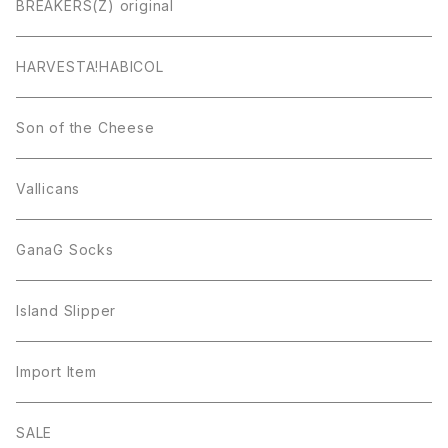
BREAKERS(Z) original
HARVESTA!HABICOL
Son of the Cheese
Vallicans
GanaG Socks
Island Slipper
Import Item
SALE