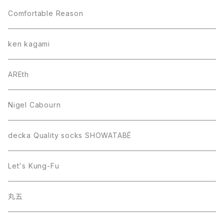
Comfortable Reason
ken kagami
AREth
Nigel Cabourn
decka Quality socks SHOWATABÉ
Let's Kung-Fu
丸五