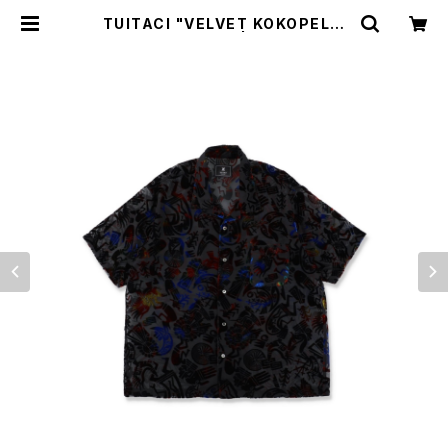
TUITACI "VELVET KOKOPELLI
SHIRT"(BLACK) | BREAKERS
(Z)