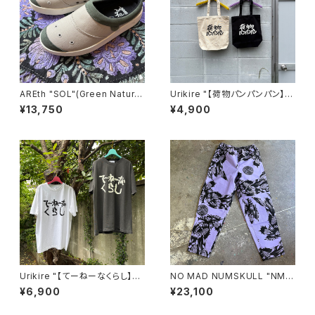
AREth "SOL"(Green Natura
Urikire "【荷物パンパンパン】C
l)
anvas Tote"
¥13,750
¥4,900
Urikire "【てーねーなくらし】Fa
NO MAD NUMSKULL "NMN
de T-shirt"
×壊し屋 ALL OVER PATTER
¥6,900
¥23,100
N LONG PANTS"(L)