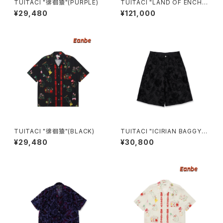
TUITACI "徘徊猿"(PURPLE)
TUITACI "LAND OF ENCHA
NTMENT REVERSIBLE JAC
¥29,480
¥121,000
KET"(BROWN)
TUITACI "徘徊猿"(BLACK)
TUITACI "ICIRIAN BAGGY S
HORTS"(BLACK)
¥29,480
¥30,800