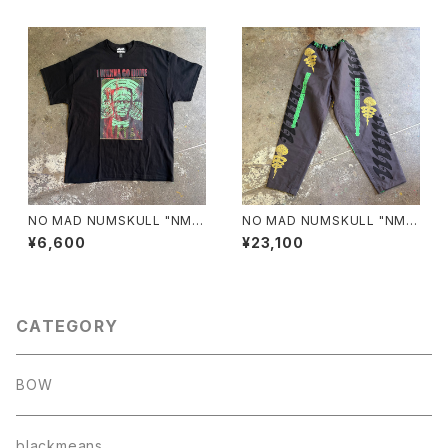
NO MAD NUMSKULL "NMN
NO MAD NUMSKULL "NMN
×壊し屋 MULTI PRINT S/T"
×壊し屋 ALL OVER PATTER
¥6,600
¥23,100
(BLACK.XL)
N LONG PANTS"(L)
CATEGORY
BOW
blackmeans