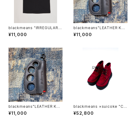
blackmeans "IRREGULAR B
blackmeans"LEATHER KNU
ONE T-SHIRT"
CKLE LIGHTER CASE"
¥11,000
¥11,000
blackmeans"LEATHER KNU
blackmeans ×suicoke "CR
CKLE LIGHTER CASE"
EEPER SHOES''(RED)
¥11,000
¥52,800