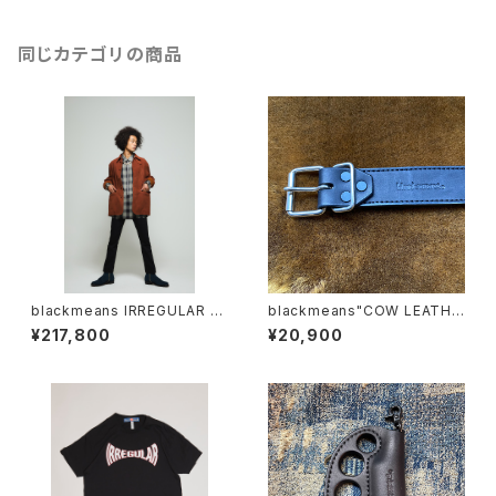
同じカテゴリの商品
blackmeans IRREGULAR "S
blackmeans"COW LEATHE
HEEP SUEDE CAR COAT"
R BASIC BELT"
¥217,800
¥20,900