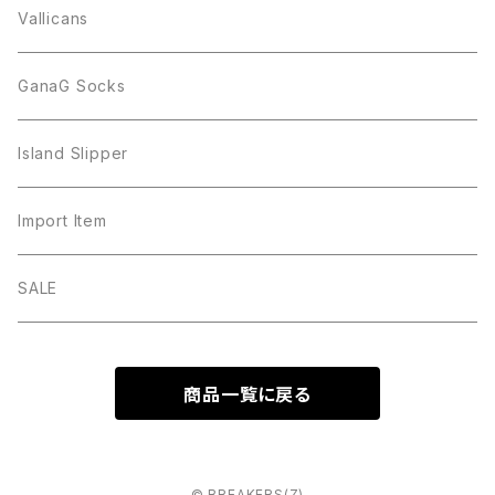
Vallicans
GanaG Socks
Island Slipper
Import Item
SALE
商品一覧に戻る
© BREAKERS(Z)