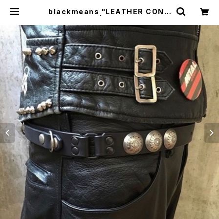
blackmeans "LEATHER CONC
HO BELT" | BREAKERS(Z)