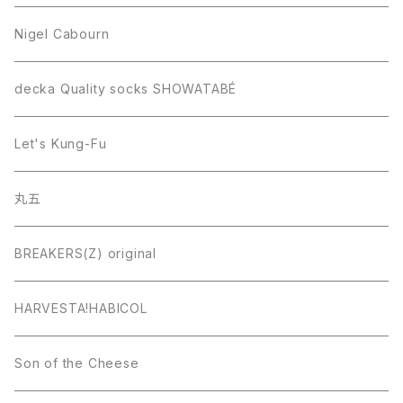
Nigel Cabourn
decka Quality socks SHOWATABÉ
Let's Kung-Fu
丸五
BREAKERS(Z) original
HARVESTA!HABICOL
Son of the Cheese