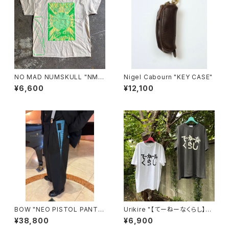
NO MAD NUMSKULL "NMN
Nigel Cabourn "KEY CASE"
×壊し屋 MULTI PRINT S/T"
¥6,600
¥12,100
(NATURAL.XL)
BOW "NEO PISTOL PANTS
Urikire "【てーねーなくらし】Fa
HAND STITCH"(BLACK)
de T-shirt"
¥38,800
¥6,900