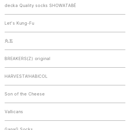
decka Quality socks SHOWATABÉ
Let's Kung-Fu
丸五
BREAKERS(Z) original
HARVESTA!HABICOL
Son of the Cheese
Vallicans
GanaG Socks