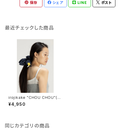
保存
シェア
LINE
ポスト
最近チェックした商品
irojikake "CHOU CHOU"(N
AVY)
¥4,950
同じカテゴリの商品