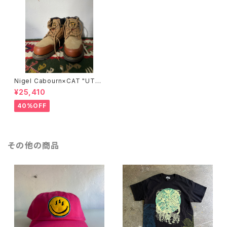
Nigel Cabourn×CAT "UTA
H"/BROWN
¥25,410
40%OFF
その他の商品