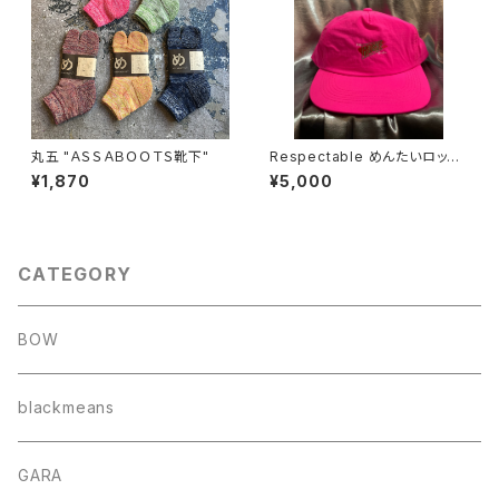
丸五 "ＡＳＳＡＢＯＯＴＳ靴下"
Respectable めんたいロック
"ROSIE CAP" by BREAKERS
¥1,870
¥5,000
(Z)
CATEGORY
BOW
blackmeans
GARA