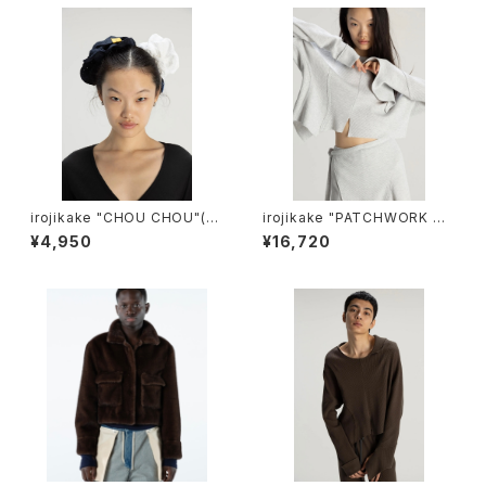
irojikake "CHOU CHOU"(W
irojikake "PATCHWORK TO
HITE)
PS"(ICE GLAY)
¥4,950
¥16,720