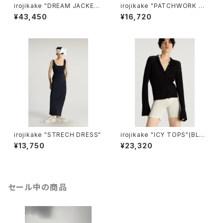
irojikake "DREAM JACKET"
irojikake "PATCHWORK TO
(BROWN)
PS"(CHARCOAL)
¥43,450
¥16,720
irojikake "STRECH DRESS"
irojikake "ICY TOPS"(BLAC
K)
¥13,750
¥23,320
セール中の商品