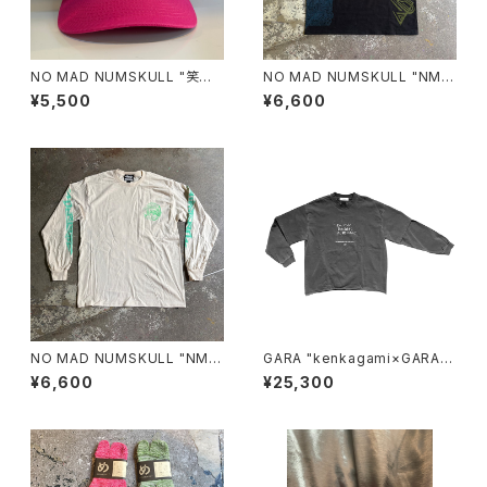
NO MAD NUMSKULL "笑温
NO MAD NUMSKULL "NMN
泉 COTTON CAP"(PINK)
×壊し屋 MULTI PRINT S/T"
¥5,500
¥6,600
(BLACK.L)
NO MAD NUMSKULL "NMN
GARA "kenkagami×GARA L
MULTI PRINT L/T"(NATUR
AYER SLEEVE T-SHIRT"(GR
¥6,600
¥25,300
AL.L)
AY×WHITE)