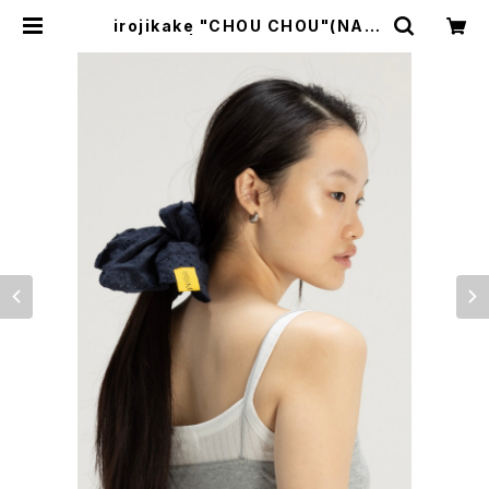
irojikake "CHOU CHOU"(NAV
Y) | BREAKERS(Z)