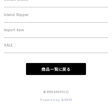
Island Slipper
Import Item
SALE
商品一覧に戻る
© BREAKERS(Z)
Powered by