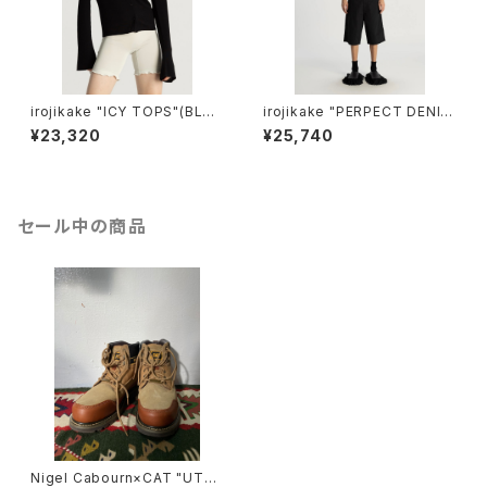
irojikake "ICY TOPS"(BLAC
irojikake "PERPECT DENI
K)
M"(BLACK)
¥23,320
¥25,740
セール中の商品
Nigel Cabourn×CAT "UTA