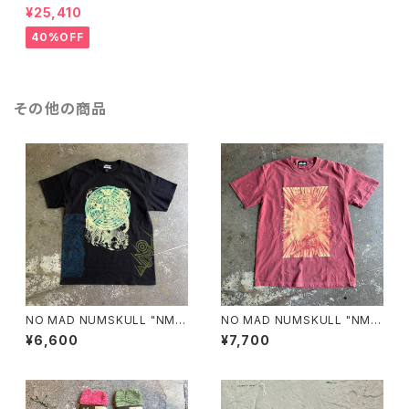
H"/BROWN
¥25,410
40%OFF
その他の商品
NO MAD NUMSKULL "NMN
NO MAD NUMSKULL "NMN
×壊し屋 MULTI PRINT S/T"
×壊し屋 MULTI PRINT S/T"
¥6,600
¥7,700
(BLACK.L)
(CRIMSON.L)