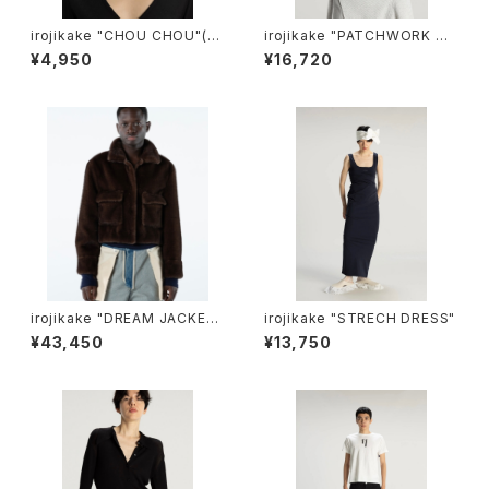
irojikake "CHOU CHOU"(W
irojikake "PATCHWORK TO
HITE)
PS"(ICE GLAY)
¥4,950
¥16,720
irojikake "DREAM JACKET"
irojikake "STRECH DRESS"
(BROWN)
¥43,450
¥13,750