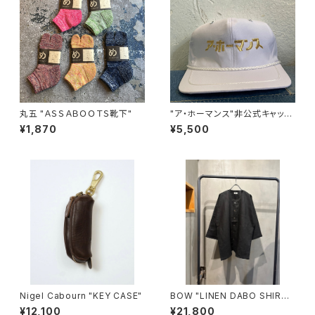
丸五 "ＡＳＳＡＢＯＯＴＳ靴下"
"ア・ホーマンス"非公式キャップ
(WHITE)
¥1,870
¥5,500
Nigel Cabourn "KEY CASE"
BOW "LINEN DABO SHIRT"
(BLACK)
¥12,100
¥21,800