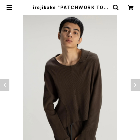
irojikake "PATCHWORK TOP
S"(CHARCOAL) | BREAKERS
(Z)