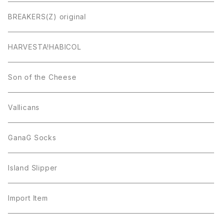
BREAKERS(Z) original
HARVESTA!HABICOL
Son of the Cheese
Vallicans
GanaG Socks
Island Slipper
Import Item