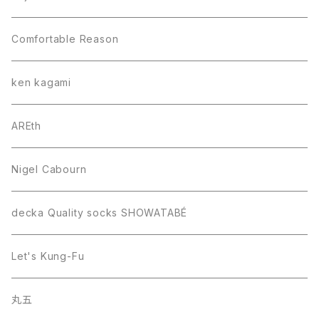
Comfortable Reason
ken kagami
AREth
Nigel Cabourn
decka Quality socks SHOWATABÉ
Let's Kung-Fu
丸五