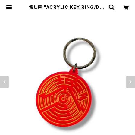
壊し屋 "ACRYLIC KEY RING/Des
igned by KAE ACRYLIC"(PINK
×YELLOW) | BREAKERS(Z)