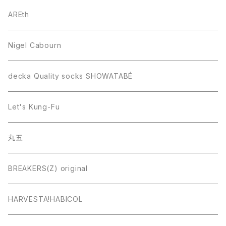
AREth
Nigel Cabourn
decka Quality socks SHOWATABÉ
Let's Kung-Fu
丸五
BREAKERS(Z) original
HARVESTA!HABICOL