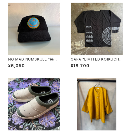
NO MAD NUMSKULL "笑温
GARA "LIMITED KOIKUCHI
泉 CORDUROY CAP"(BLAC
SHIRT for BREAKERS(Z)"(B
¥6,050
¥18,700
K)
LACK×GRAY)