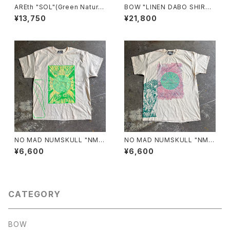
AREth "SOL"(Green Natura
BOW "LINEN DABO SHIRT"
l)
(MUSTARD)
¥13,750
¥21,800
NO MAD NUMSKULL "NMN
NO MAD NUMSKULL "NMN
×壊し屋 MULTI PRINT S/T"
×壊し屋 MULTI PRINT S/T"
¥6,600
¥6,600
(NATURAL.XL)
(NATURAL.L)
CATEGORY
BOW