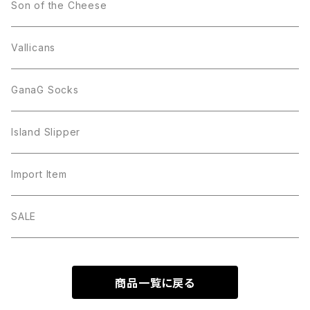
Son of the Cheese
Vallicans
GanaG Socks
Island Slipper
Import Item
SALE
商品一覧に戻る