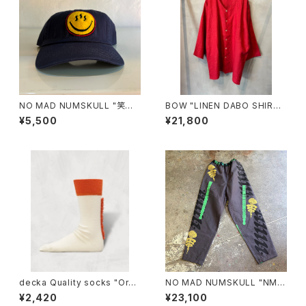
NO MAD NUMSKULL "笑温
BOW "LINEN DABO SHIR
泉 COTTON CAP"(NAVY)
T"/RED
¥5,500
¥21,800
decka Quality socks "Orga
NO MAD NUMSKULL "NMN
nic Mohican Socks Split-T
×壊し屋 ALL OVER PATTER
¥2,420
¥23,100
oe/SHOWATABÉ ORGANIC"
N LONG PANTS"(L)