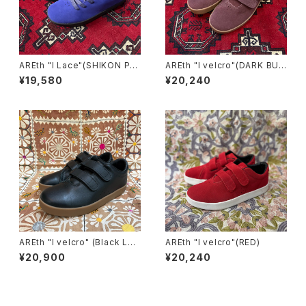
AREth "I Lace"(SHIKON PU
AREth "I velcro"(DARK BUR
RPLE)
GUNDY)
¥19,580
¥20,240
AREth "I velcro" (Black Lea
AREth "I velcro"(RED)
ther Gum)
¥20,900
¥20,240