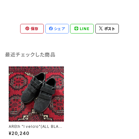
保存
シェア
LINE
ポスト
最近チェックした商品
AREth "I velcro"(ALL BLAC
K)
¥20,240