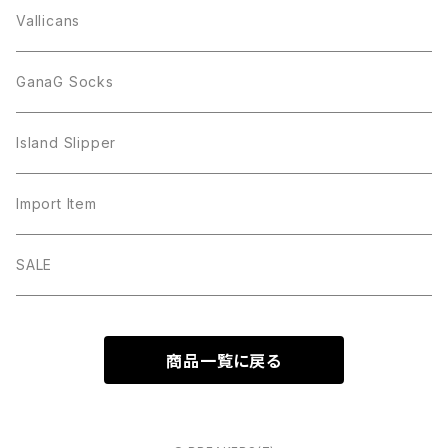
Vallicans
GanaG Socks
Island Slipper
Import Item
SALE
商品一覧に戻る