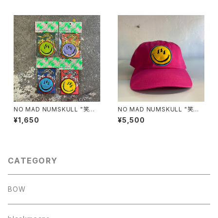
NO MAD NUMSKULL "笑温
NO MAD NUMSKULL "笑温
泉 FELT WAPPEN"
泉 COTTON CAP"(PINK)
¥1,650
¥5,500
CATEGORY
BOW