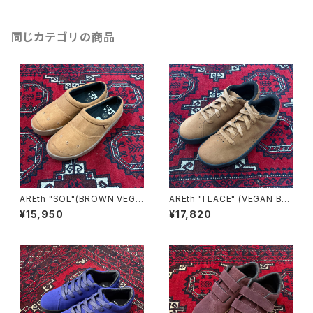
同じカテゴリの商品
AREth "SOL"(BROWN VEGA
AREth "I LACE" (VEGAN BR
N SUEDE)
OWN SUEDE)
¥15,950
¥17,820