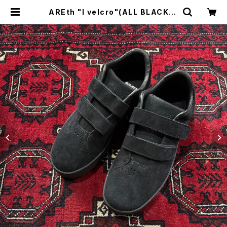
AREth "I velcro"(ALL BLACK) |
BREAKERS(Z)