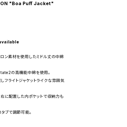
N "Boa Puﬀ Jacket"
available
イロン素材を使用したミドル丈の中綿
tate2の高機能中綿を使用。
しフライトジャケットライクな雰囲気
と左右に配置した内ポケットで収納力も
はタブで調節可能。