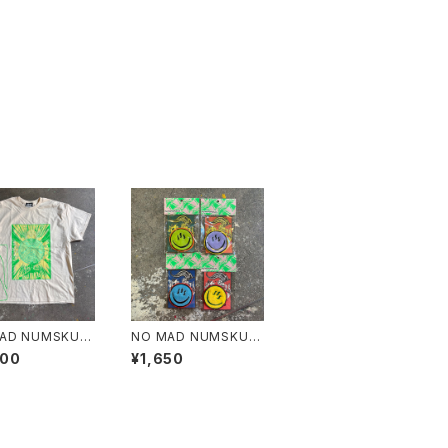
AD NUMSKUL
NO MAD NUMSKUL
MN×壊し屋 MUL
L "笑温泉 FELT WAP
600
¥1,650
INT S/T"(NAT
PEN"
.XL)