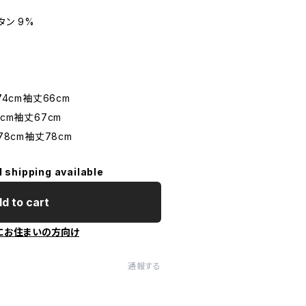
タン 9%
74cm袖丈66cm
cm袖丈67cm
78cm袖丈78cm
l shipping available
d to cart
にお住まいの方向け
通報する