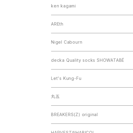
ken kagami
AREth
Nigel Cabourn
decka Quality socks SHOWATABÉ
Let's Kung-Fu
丸五
BREAKERS(Z) original
HARVESTA!HABICOL