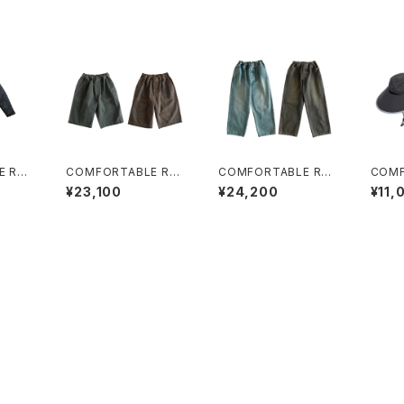
E REA
COMFORTABLE REA
COMFORTABLE REA
COMF
 Jack
SON "Botanical Wax
SON "Fade Straight
SON 
¥23,100
¥24,200
¥11,
L)
Aging Shorts"
Denim"
t"