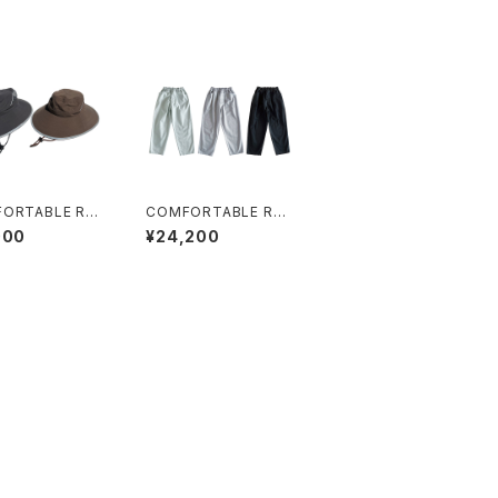
ORTABLE REA
COMFORTABLE REA
"Sun Shade Ha
SON "Surface Dyed
000
¥24,200
Denim"