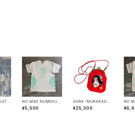
LEATH
NO MAD NUMSKUL
GARA "MURAKADO×
NO M
LIGHT
L "NMN MULTI PRIN
GARA がま口 POUC
L "N
¥5,500
¥25,300
¥6,
T S/T"(NATURAL.X
H"(RED)
TI PR
L)
URAL