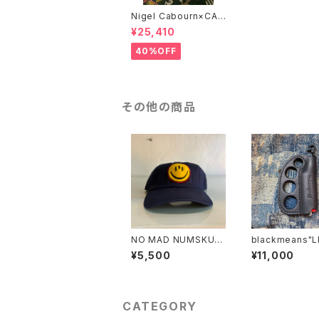
Nigel Cabourn×CAT
"UTAH"/BROWN
¥25,410
40%OFF
その他の商品
NO MAD NUMSKUL
blackmeans"
L "笑温泉 COTTON
ER KNUCKLE 
¥5,500
¥11,000
CAP"(NAVY)
ER CASE"
CATEGORY