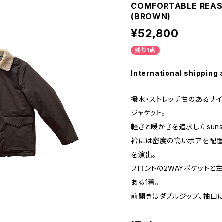
COMFORTABLE REASO
(BROWN)
¥52,800
残り1点
International shipping 
撥水・ストレッチ性のあるナ
ジャケット。
軽さと暖かさを追求したsuns
衿には密度の高いボアを配置
を演出。
フロントの2WAYポケット
ある1着。
前開きはダブルジップ、袖口