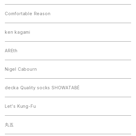
Comfortable Reason
ken kagami
AREth
Nigel Cabourn
decka Quality socks SHOWATABÉ
Let's Kung-Fu
丸五