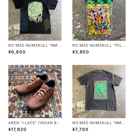
NO MAD NUMSKULL "NMN
NO MAD NUMSKULL "FELT
×壊し屋 MULTI PRINT S/T"
WAPPEN"
¥6,600
¥3,850
(BLACK.L)
AREth "I LACE" (VEGAN BR
NO MAD NUMSKULL "NMN
OWN SUEDE)
×壊し屋 MULTI PRINT S/T"
¥17,820
¥7,700
(PEPPER.L)