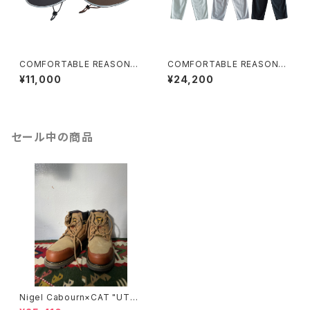
COMFORTABLE REASON
COMFORTABLE REASON
"Sun Shade Hat"
"Surface Dyed Denim"
¥11,000
¥24,200
セール中の商品
Nigel Cabourn×CAT "UTA
H"/BROWN