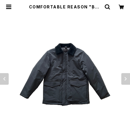
COMFORTABLE REASON "Boa
Puﬀ Jacket"(CHARCOAL) | BR
EAKERS(Z)