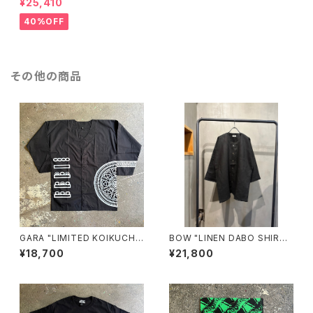
¥25,410
40%OFF
その他の商品
GARA "LIMITED KOIKUCHI
BOW "LINEN DABO SHIRT"
SHIRT for BREAKERS(Z)"(B
(BLACK)
¥18,700
¥21,800
LACK×WHITE)