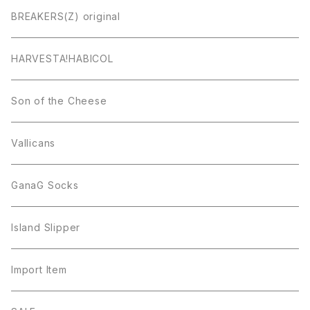
BREAKERS(Z) original
HARVESTA!HABICOL
Son of the Cheese
Vallicans
GanaG Socks
Island Slipper
Import Item