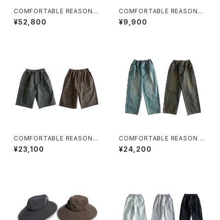
COMFORTABLE REASON
COMFORTABLE REASON
"Boa Puﬀ Jacket"(BROWN)
"Paper Rip Shade Cap"
¥52,800
¥9,900
COMFORTABLE REASON
COMFORTABLE REASON "F
"Botanical Wax Aging Shor
ade Straight Denim"
¥23,100
¥24,200
ts"