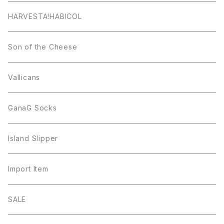
HARVESTA!HABICOL
Son of the Cheese
Vallicans
GanaG Socks
Island Slipper
Import Item
SALE