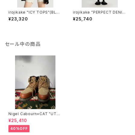
irojikake "ICY TOPS"(BLAC
irojikake "PERPECT DENI
K)
M"(BLACK)
¥23,320
¥25,740
セール中の商品
Nigel Cabourn×CAT "UTA
H"/BROWN
¥25,410
40%OFF