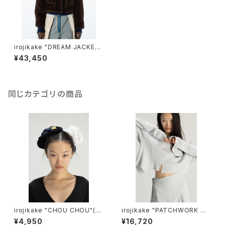
irojikake "DREAM JACKET"
(BROWN)
¥43,450
同じカテゴリの商品
irojikake "CHOU CHOU"(W
irojikake "PATCHWORK TO
HITE)
PS"(ICE GLAY)
¥4,950
¥16,720