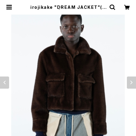
irojikake "DREAM JACKET"(B
ROWN) | BREAKERS(Z)