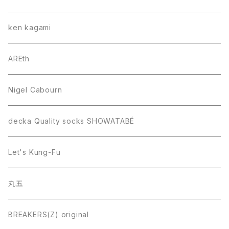
ken kagami
AREth
Nigel Cabourn
decka Quality socks SHOWATABÉ
Let's Kung-Fu
丸五
BREAKERS(Z) original