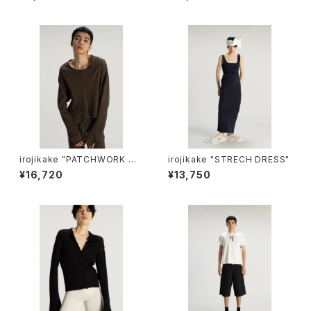
irojikake "PATCHWORK TO
irojikake "STRECH DRESS"
PS"(CHARCOAL)
¥16,720
¥13,750