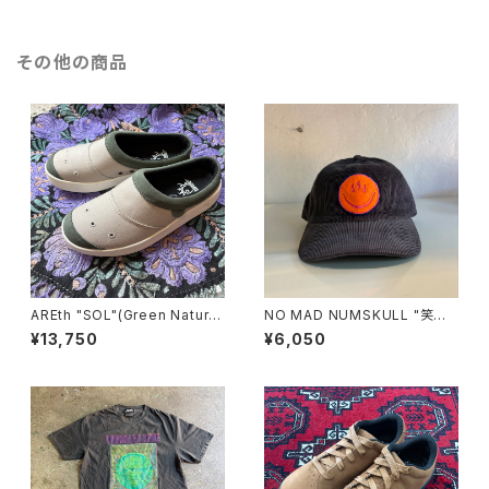
その他の商品
AREth "SOL"(Green Natura
NO MAD NUMSKULL "笑温
l)
泉 CORDUROY CAP"(GRAY)
¥13,750
¥6,050