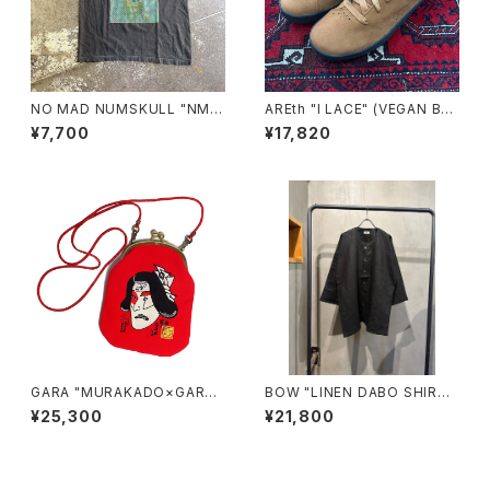
NO MAD NUMSKULL "NMN
AREth "I LACE" (VEGAN BR
×壊し屋 MULTI PRINT S/T"
OWN SUEDE)
¥7,700
¥17,820
(PEPPER.L)
GARA "MURAKADO×GARA
BOW "LINEN DABO SHIRT"
がま口 POUCH"(RED)
(BLACK)
¥25,300
¥21,800