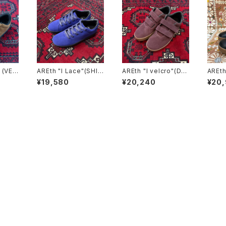
" (VEG
AREth "I Lace"(SHIK
AREth "I velcro"(DA
AREth
EDE)
ON PURPLE)
RK BURGUNDY)
ck Le
¥19,580
¥20,240
¥20