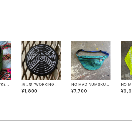
/KELL
壊し屋 "WORKING CL
NO MAD NUMSKUL
NO M
ASS EMBROIDERY
L "NMN ALL OVER P
L "N
¥1,800
¥7,700
¥6,
WAPPEN"
ATTERN PRINT WAI
T L/
ST POUCH"(LARGE)
EN.XL