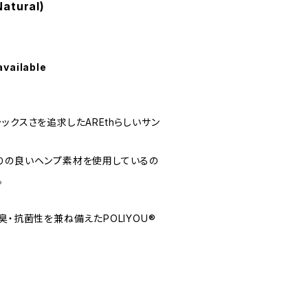
atural)
available
ックスさを追求したAREthらしいサン
りの良いヘンプ素材を使用しているの
。
臭・抗菌性を兼ね備えたPOLIYOU®