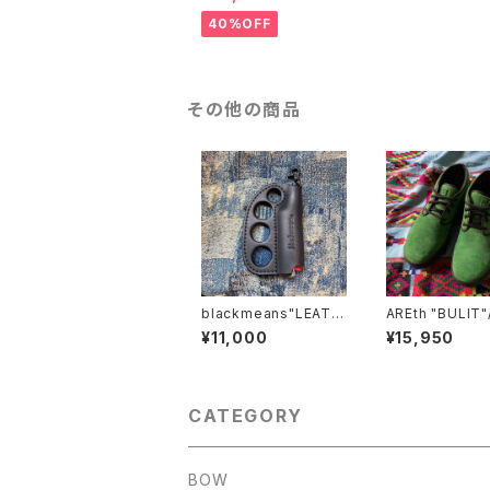
40%OFF
その他の商品
blackmeans"LEATH
AREth "BULIT"
ER KNUCKLE LIGHT
Y
¥11,000
¥15,950
ER CASE"
CATEGORY
BOW