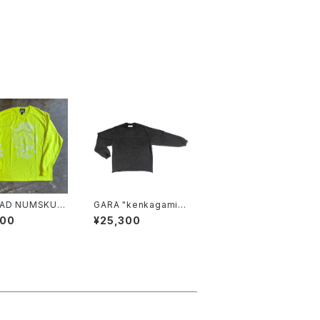
AD NUMSKUL
GARA "kenkagami×
MN MULTI PRIN
GARA LAYER SLEEV
600
¥25,300
T"(SAFETY GRE
E T-SHIRT"(BLACK×
)
BLACK)