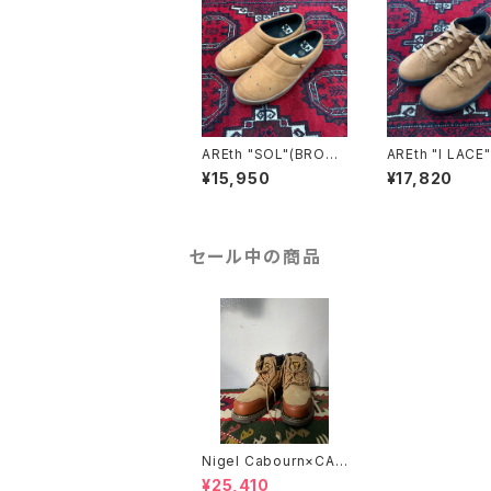
AREth "SOL"(BROW
AREth "I LACE
N VEGAN SUEDE)
AN BROWN SU
¥15,950
¥17,820
セール中の商品
Nigel Cabourn×CAT
"UTAH"/BROWN
¥25,410