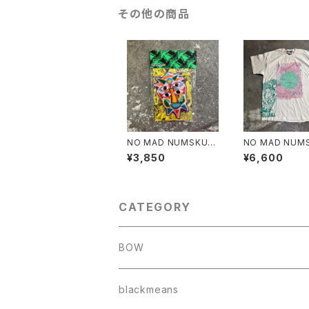
その他の商品
NO MAD NUMSKUL
NO MAD NUM
L "FELT WAPPEN"
L "NMN×壊し屋
¥3,850
¥6,600
TI PRINT S/T"
URAL.L)
CATEGORY
BOW
blackmeans