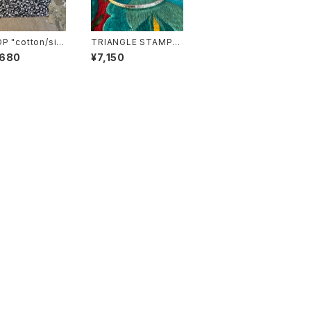
 "cotton/silk
TRIANGLE STAMP
mas"/BLACK FL
WORK BANGLE(3m
,680
¥7,150
R
m)