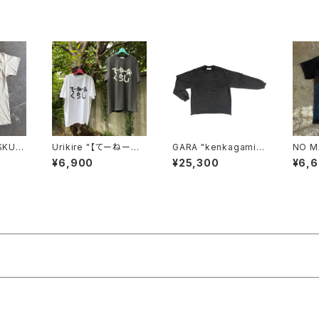
SKUL
Urikire "【てーねーなく
GARA "kenkagami×
NO M
 MUL
らし】Fade T-shirt"
GARA LAYER SLEEV
L "N
¥6,900
¥25,300
¥6,
(NAT
E T-SHIRT"(BLACK×
TI PR
BLACK)
K.L)