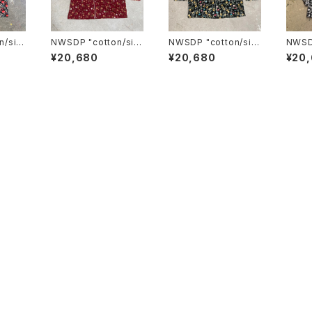
/silk
NWSDP "cotton/silk
NWSDP "cotton/silk
NWSDP
CK RE
pajamas"/BORDEAU
pajamas"/BLACK S
paja
¥20,680
¥20,680
¥20
X SMALL FLOWER
MALL FLOWER
OWE