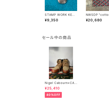
STAMP WORK KEY
NWSDP "cotton
HOOK
pajamas"/BLA
¥9,350
¥20,680
D FLOWER
セール中の商品
Nigel Cabourn×CAT
"UTAH"/BROWN
¥25,410
40%OFF