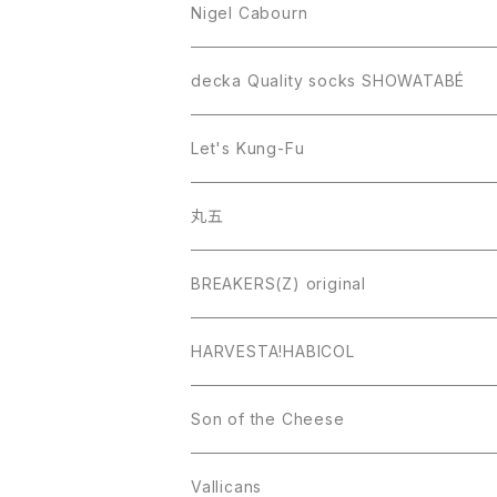
Nigel Cabourn
decka Quality socks SHOWATABÉ
Let's Kung-Fu
丸五
BREAKERS(Z) original
HARVESTA!HABICOL
Son of the Cheese
Vallicans