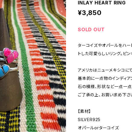
INLAY HEART RING
¥3,850
SOLD OUT
ターコイズやオパールをハー
トした可愛らしいリング。ピ
アメリカはニューメキシコにて
基本的に一点物のインディア
石の模様、形状など一点一点
ご了承の上、お買い求め下さ
【素材】
SILVER925
オパールorターコイズ