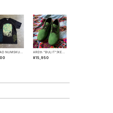
AD NUMSKUL
AREth "BULIT"/KELL
MN×壊し屋 MUL
Y
600
¥15,950
INT S/T"(BLAC