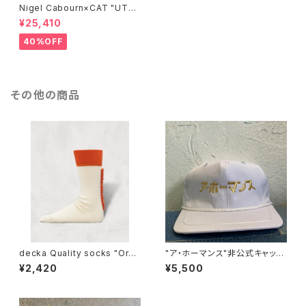
Nigel Cabourn×CAT "UTA
H"/BROWN
¥25,410
40%OFF
その他の商品
decka Quality socks "Orga
"ア・ホーマンス"非公式キャップ
nic Mohican Socks Split-T
(WHITE)
¥2,420
¥5,500
oe/SHOWATABÉ ORGANIC"