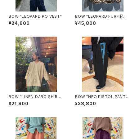
BOW "LEOPARD PO VEST"
BOW "LEOPARD FUR×起毛
SUEDE REVERSIBLE JACKE
¥24,800
¥45,800
T"(RED)
BOW "LINEN DABO SHIRT"
BOW "NEO PISTOL PANTS
(BEIGE)
HAND STITCH"(BLACK)
¥21,800
¥38,800