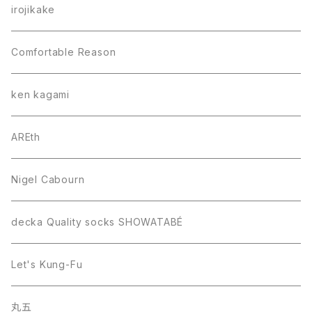
irojikake
Comfortable Reason
ken kagami
AREth
Nigel Cabourn
decka Quality socks SHOWATABÉ
Let's Kung-Fu
丸五