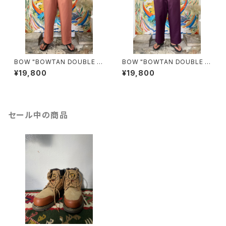
BOW "BOWTAN DOUBLE P
BOW "BOWTAN DOUBLE P
OLYESTER GABARDINE"(S
OLYESTER GABARDINE"(G
¥19,800
¥19,800
MOKE PINK)
RAPE)
セール中の商品