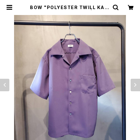
BOW "POLYESTER TWILL KAIK
IN S/S SHIRT"/MAUVE | BREA
KERS(Z)