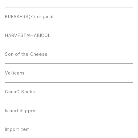
BREAKERS(Z) original
HARVESTA!HABICOL
Son of the Cheese
Vallicans
GanaG Socks
Island Slipper
Import Item