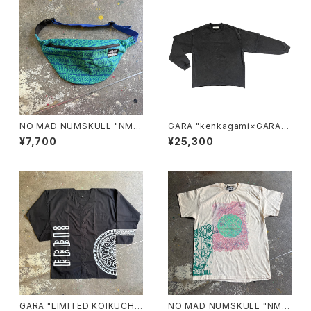
NO MAD NUMSKULL "NMN
GARA "kenkagami×GARA L
ALL OVER PATTERN PRINT
AYER SLEEVE T-SHIRT"(BL
¥7,700
¥25,300
WAIST POUCH"(LARGE)
ACK×BLACK)
GARA "LIMITED KOIKUCHI
NO MAD NUMSKULL "NMN