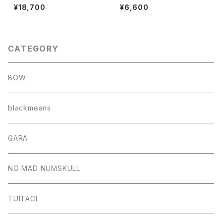
SHIRT for BREAKERS(Z)"(B
×壊し屋 MULTI PRINT S/T"
¥18,700
¥6,600
LACK×WHITE)
(NATURAL.L)
CATEGORY
BOW
blackmeans
GARA
NO MAD NUMSKULL
TUITACI